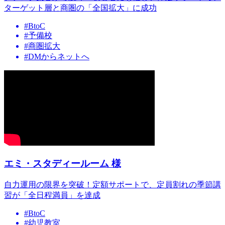
ターゲット層と商圏の「全国拡大」に成功
#BtoC
#予備校
#商圏拡大
#DMからネットへ
エミ・スタディールーム 様
自力運用の限界を突破！定額サポートで、定員割れの季節講
習が「全日程満員」を達成
#BtoC
#幼児教室